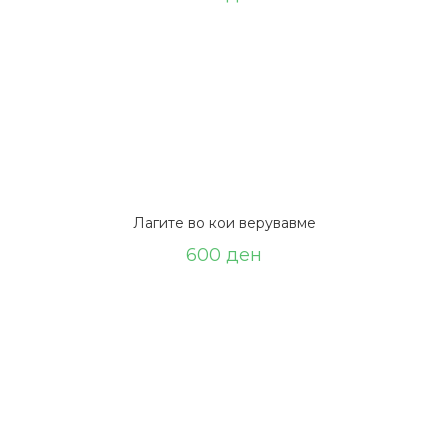
Лагите вo кои верувавме
600
ден