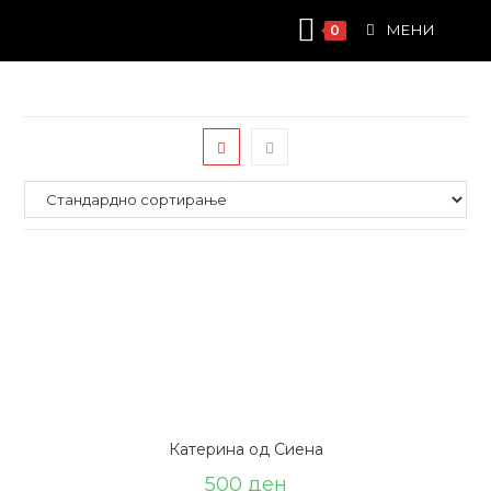
Skip
МЕНИ
0
to
content
Катерина од Сиена
500
ден