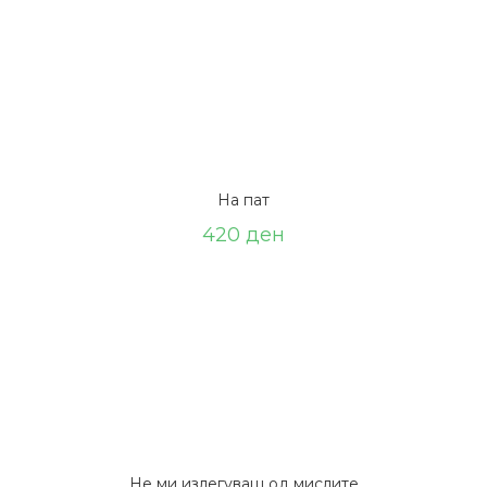
На пат
420
ден
Не ми излегуваш од мислите