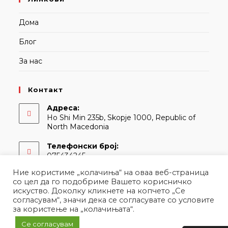
Дома
Блог
За нас
Контакт
Адреса:
Ho Shi Min 235b, Skopje 1000, Republic of
North Macedonia
Телефонски број:
075434245
Ние користиме „колачиња“ на оваа веб-страница
Е-адреса:
со цел да го подобриме Вашето корисничко
Opens
contact@martina.mk
искуство. Доколку кликнете на копчето „Се
in
согласувам“, значи дека се согласувате со условите
your
за користење на „колачињата“.
application
Се согласувам