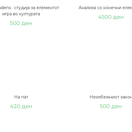
dens : студија за елементот
Анализа со конечни еле
игра во културата
4500
ден
500
ден
На пат
Неизбежниот зако
420
ден
500
ден