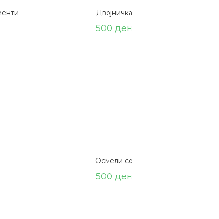
менти
Двојничка
500
ден
н
Осмели се
500
ден