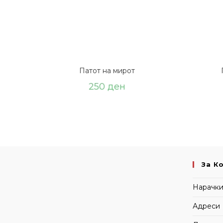
Патот на мирот
250
ден
За К
Нарачк
Адреси