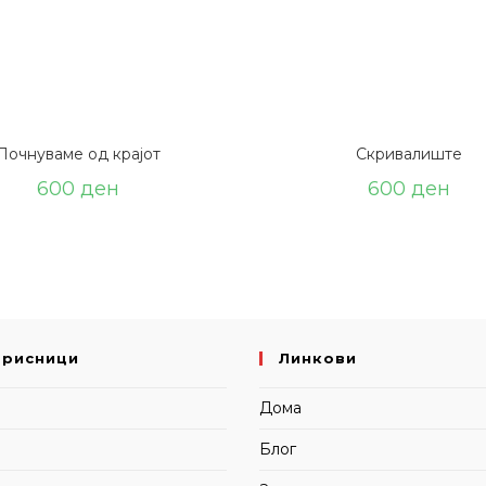
Почнуваме од крајот
Скривалиште
600
ден
600
ден
орисници
Линкови
и
Дома
Блог