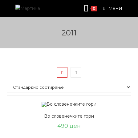
Skip
МЕНИ
0
to
content
2011
Во словенечките гори
490
ден