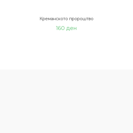
Креманското пророштво
160
ден