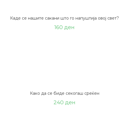
Каде се нашите сакани што го напуштија овој свет?
160
ден
Како да се биде секогаш среќен
240
ден