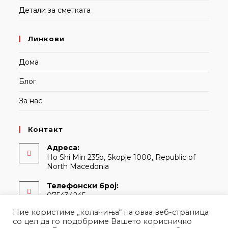
Детали за сметката
Линкови
Дома
Блог
За нас
Контакт
Адреса:
Ho Shi Min 235b, Skopje 1000, Republic of
North Macedonia
Телефонски број:
075434245
Ние користиме „колачиња“ на оваа веб-страница
Е-адреса:
со цел да го подобриме Вашето корисничко
Opens
contact@martina.mk