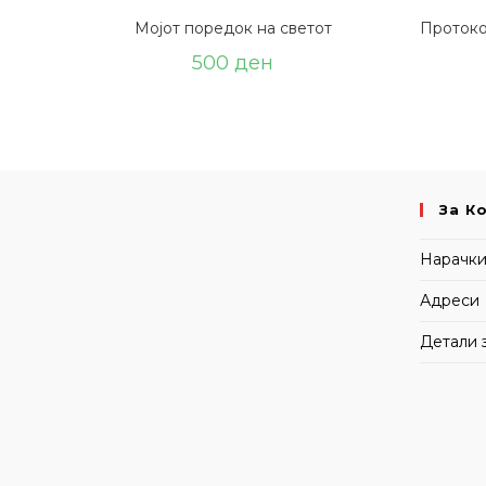
Мојот поредок на светот
Протоко
500
ден
За К
Нарачк
Адреси
Детали 