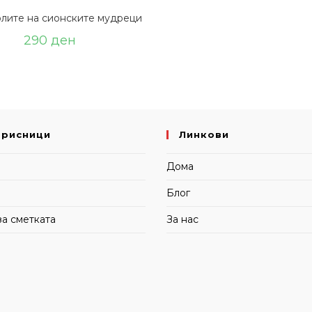
лите на сионските мудреци
290
ден
орисници
Линкови
и
Дома
Блог
за сметката
За нас