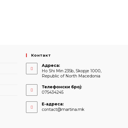
Контакт
Адреса:
Ho Shi Min 235b, Skopje 1000,
Republic of North Macedonia
Телефонски број:
075434245
Е-адреса:
Opens
contact@martina.mk
in
your
application