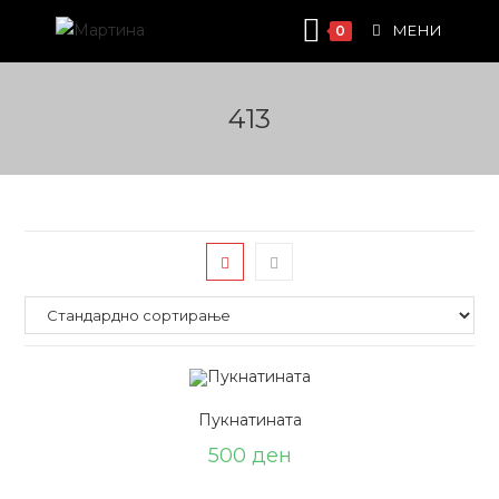
Skip
МЕНИ
0
to
content
413
Пукнатината
500
ден