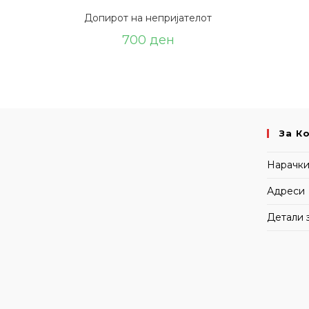
Допирот на непријателот
700
ден
За К
Нарачк
Адреси
Детали 