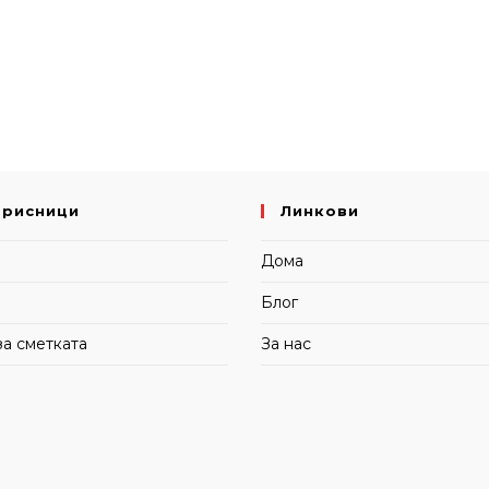
орисници
Линкови
и
Дома
Блог
за сметката
За нас