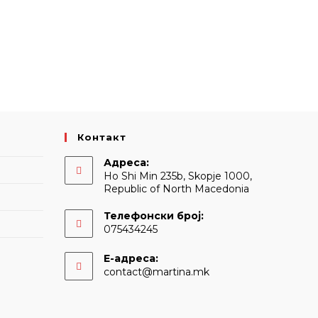
Контакт
Адреса:
Ho Shi Min 235b, Skopje 1000,
Republic of North Macedonia
Телефонски број:
075434245
Е-адреса:
Opens
contact@martina.mk
in
your
application