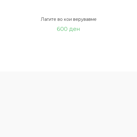
Лагите вo кои верувавме
600
ден