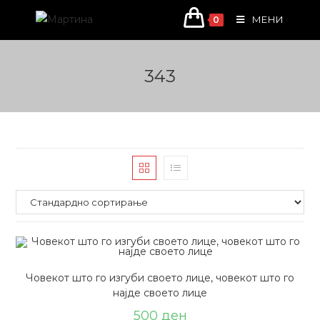
Skip
МЕНИ
0
to
content
343
Човекот што го изгуби своето лице, човекот што го
најде своето лице
500
ден