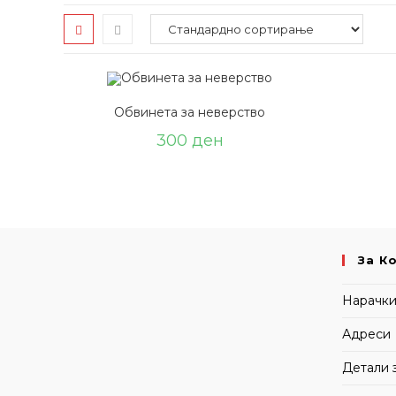
Обвинета за неверство
300
ден
За К
Нарачк
Адреси
Детали 