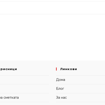
орисници
Линкови
и
Дома
Блог
за сметката
За нас