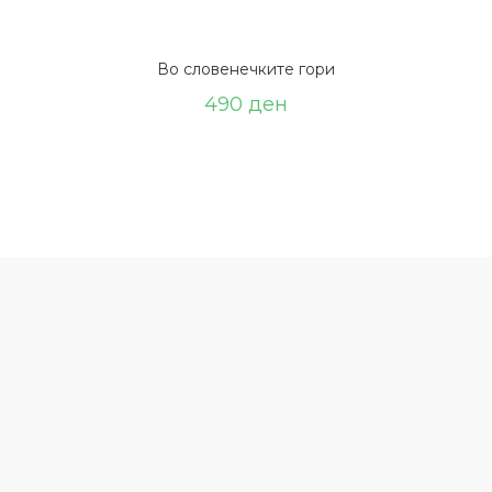
Во словенечките гори
490
ден