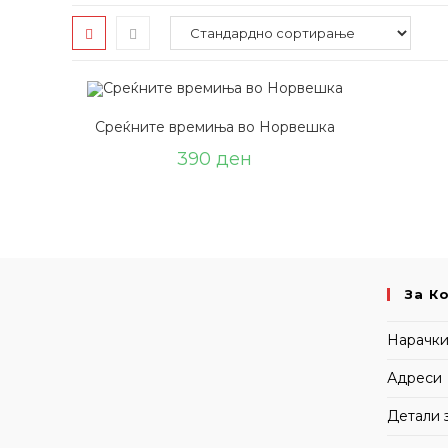
Среќните времиња во Норвешка
390
ден
За К
Нарачк
Адреси
Детали 