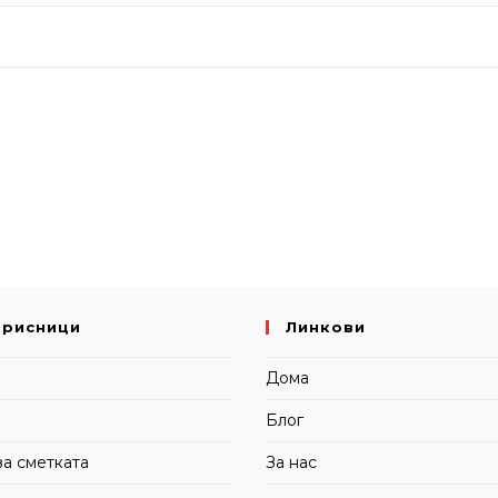
орисници
Линкови
и
Дома
Блог
за сметката
За нас