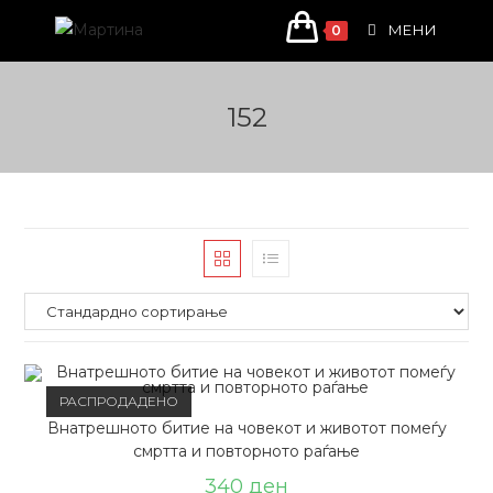
Skip
МЕНИ
0
to
content
152
РАСПРОДАДЕНО
Внатрешното битие на човекот и животот помеѓу
смртта и повторното раѓање
340
ден