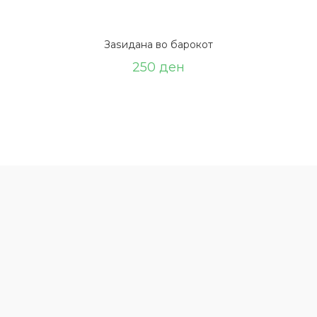
Заѕидана во барокот
250
ден