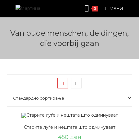
Skip
МЕНИ
0
to
content
Van oude menschen, de dingen,
die voorbij gaan
Старите луѓе и нештата што одминуваат
450
ден