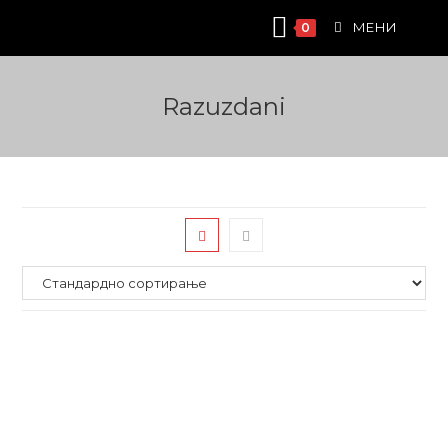
Skip
МЕНИ
0
to
content
Razuzdani