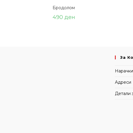
Бродолом
490
ден
За К
Нарачк
Адреси
Детали 