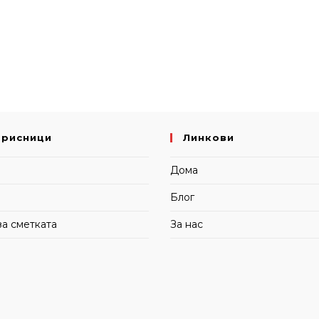
орисници
Линкови
и
Дома
Блог
за сметката
За нас