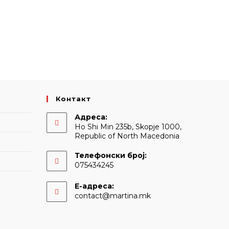
Контакт
Адреса:
Ho Shi Min 235b, Skopje 1000,
Republic of North Macedonia
Телефонски број:
075434245
Е-адреса:
Opens
contact@martina.mk
in
your
application