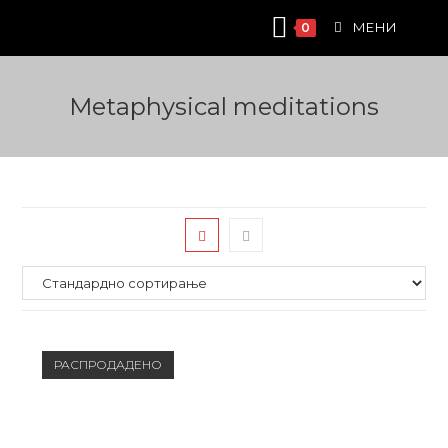
Skip
МЕНИ
0
to
content
Metaphysical meditations
РАСПРОДАДЕНО