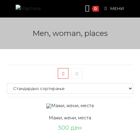
Skip
МЕНИ
0
to
content
Men, woman, places
Мажи, жени, места
500
ден