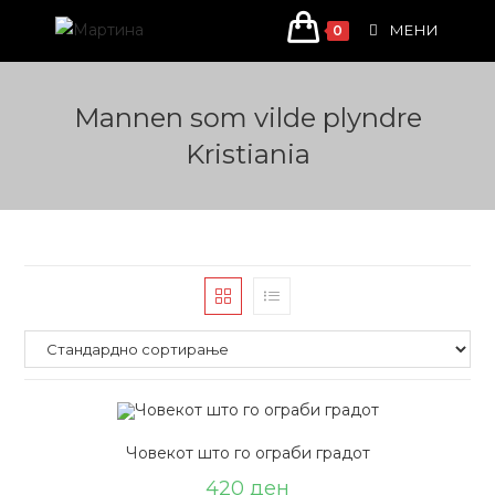
Skip
МЕНИ
0
to
content
Mannen som vilde plyndre
Kristiania
Човекот што го ограби градот
420
ден