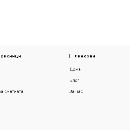
орисници
Линкови
и
Дома
Блог
за сметката
За нас