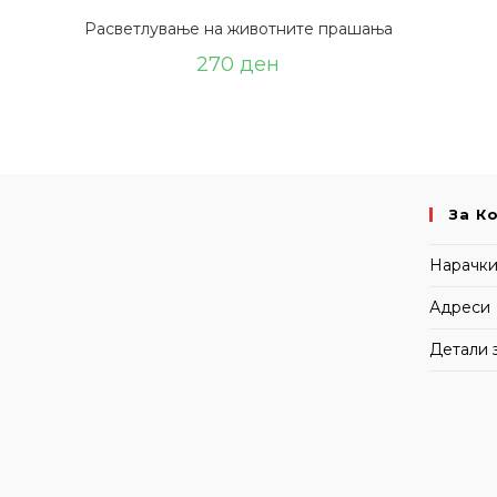
Расветлување на животните прашања
270
ден
За К
Нарачк
Адреси
Детали 