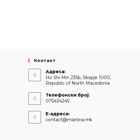
Контакт
Адреса:
Ho Shi Min 235b, Skopje 1000,
Republic of North Macedonia
Телефонски број:
075434245
Е-адреса:
Opens
contact@martina.mk
in
your
application