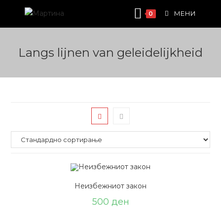
Skip
МЕНИ
0
to
content
Langs lijnen van geleidelijkheid
Неизбежниот закон
500
ден