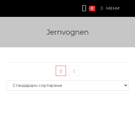
Skip
МЕНИ
0
to
content
Jernvognen