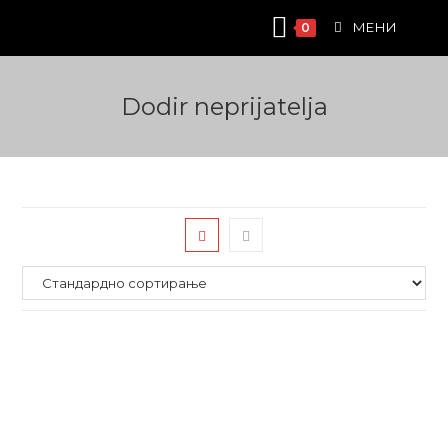
Skip
МЕНИ
0
to
content
Dodir neprijatelja