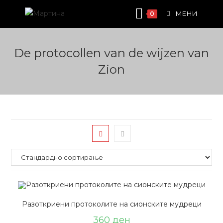
Skip
МЕНИ
0
to
content
De protocollen van de wijzen van
Zion
Разоткриени протоколите на сионските мудреци
360
ден