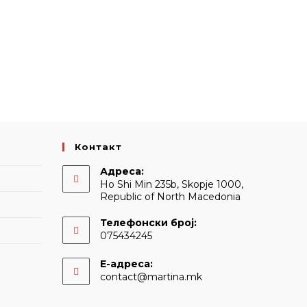
Контакт
Адреса:
Ho Shi Min 235b, Skopje 1000,
Republic of North Macedonia
Телефонски број:
075434245
Е-адреса:
Opens
contact@martina.mk
in
your