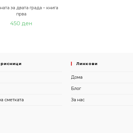
ата за двата града – книга
прва
450
ден
орисници
Линкови
и
Дома
Блог
за сметката
За нас