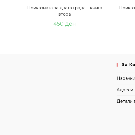
Приказната за двата града – книга
Приказн
втора
450
ден
За К
Нарачк
Адреси
Детали 