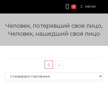
Skip
МЕНИ
0
to
content
Человек, потерявший своё лицо,
Человек, нашедший своё лицо