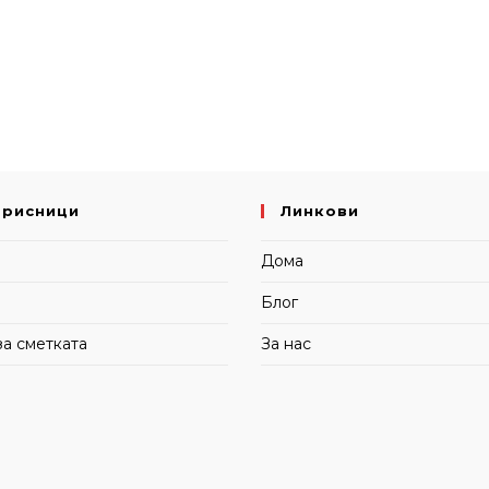
орисници
Линкови
и
Дома
Блог
за сметката
За нас