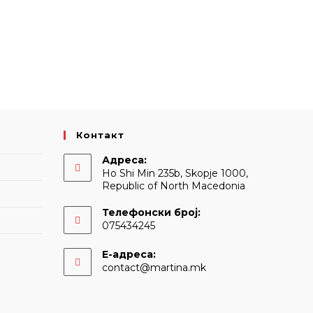
Контакт
Адреса:
Ho Shi Min 235b, Skopje 1000,
Republic of North Macedonia
Телефонски број:
075434245
Е-адреса:
Opens
contact@martina.mk
in
your
application