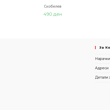
Скобелев
490
ден
За К
Нарачк
Адреси
Детали 