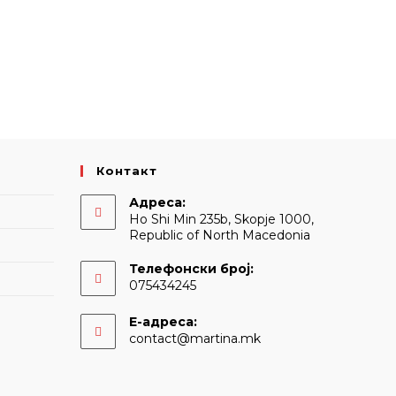
Контакт
Адреса:
Ho Shi Min 235b, Skopje 1000,
Republic of North Macedonia
Телефонски број:
075434245
Е-адреса:
Opens
contact@martina.mk
in
your
application