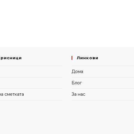
орисници
Линкови
и
Дома
Блог
за сметката
За нас