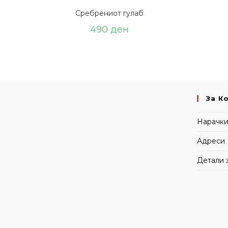
Сребрениот гулаб
490
ден
За К
Нарачк
Адреси
Детали 