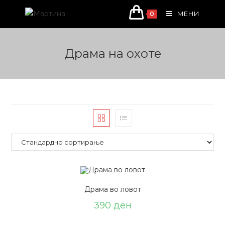
Skip
МЕНИ
0
to
content
Драма на охоте
Драма во ловот
390
ден