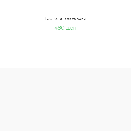
Господа Головљови
490
ден