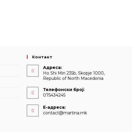
Контакт
Адреса:
Ho Shi Min 235b, Skopje 1000,
Republic of North Macedonia
Телефонски број:
075434245
Е-адреса:
Opens
contact@martina.mk
in
your
application