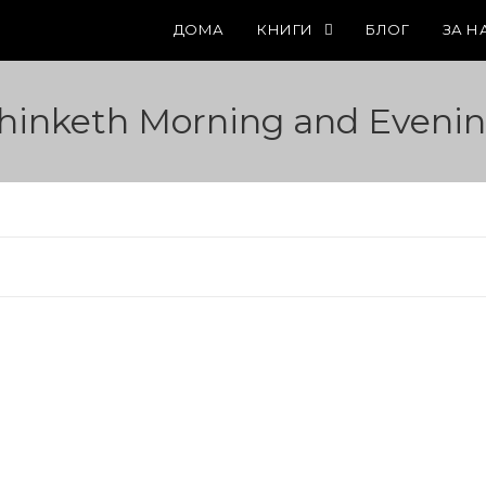
ДОМА
КНИГИ
БЛОГ
ЗА Н
hinketh Morning and Eveni