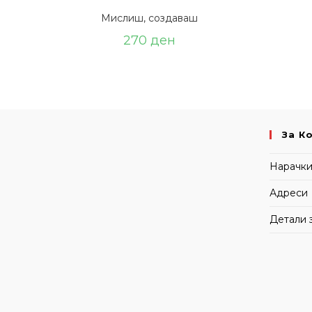
Мислиш, создаваш
270
ден
За К
Нарачк
Адреси
Детали 