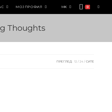
АС
МОЈ ПРОФИЛ
MK
0
ng Thoughts
ПРЕГЛЕД:
12
24
СИТЕ