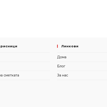
орисници
Линкови
и
Дома
Блог
за сметката
За нас