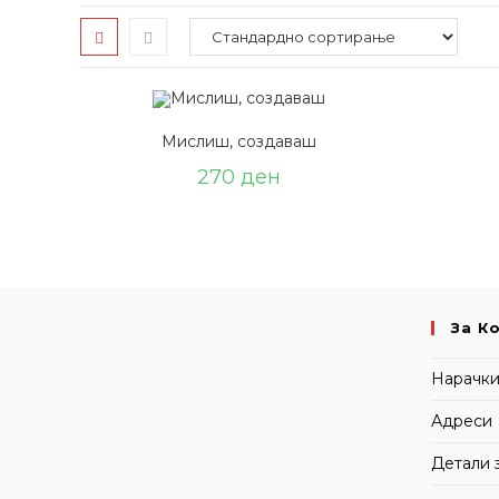
Мислиш, создаваш
270
ден
За К
Нарачк
Адреси
Детали 