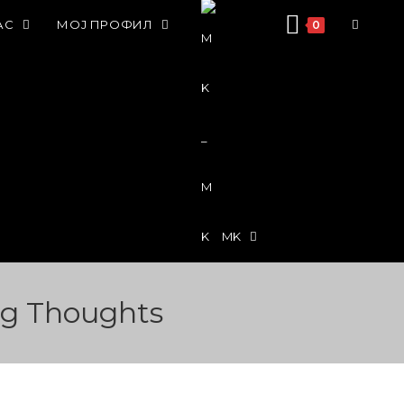
АС
МОЈ ПРОФИЛ
0
MK
ng Thoughts