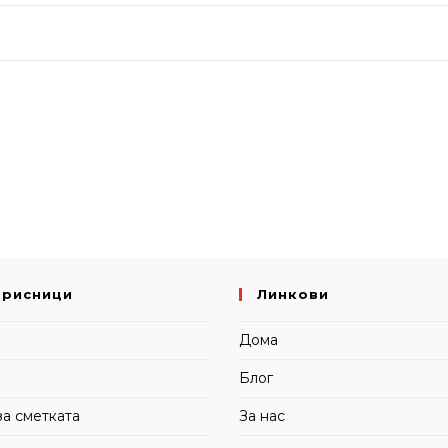
орисници
Линкови
и
Дома
Блог
за сметката
За нас