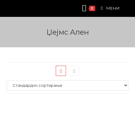
Skip
МЕНИ
0
to
content
Џејмс Ален