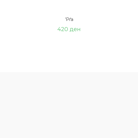
’Рѓа
420
ден