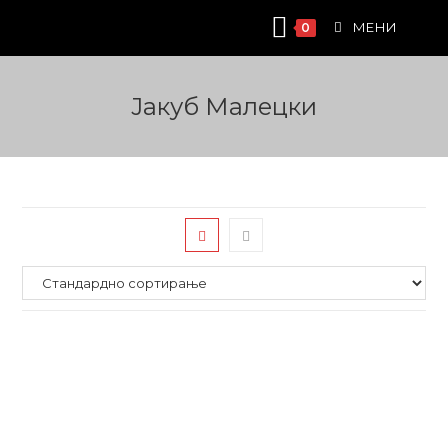
Skip
МЕНИ
0
to
content
Јакуб Малецки