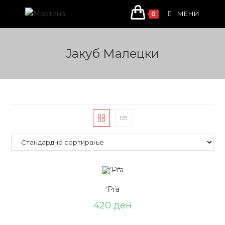
Skip
МЕНИ
0
to
content
Јакуб Малецки
’Рѓа
420
ден