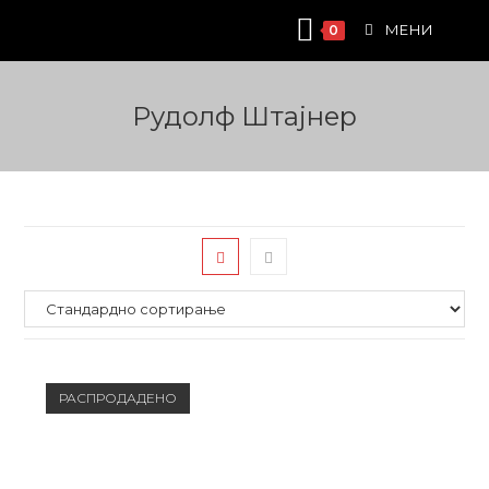
Skip
МЕНИ
0
to
content
Рудолф Штајнер
РАСПРОДАДЕНО