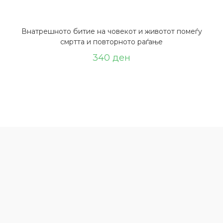
Внатрешното битие на човекот и животот помеѓу
смртта и повторното раѓање
340
ден