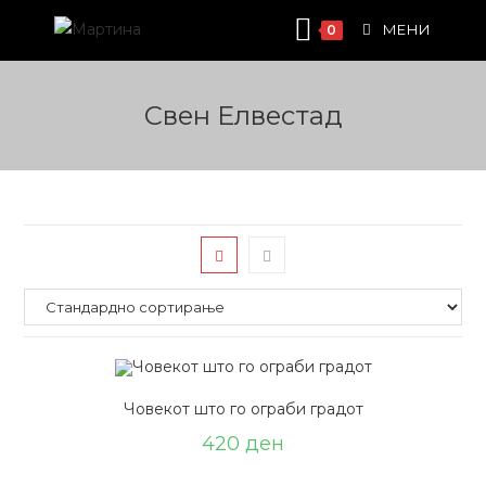
Skip
МЕНИ
0
to
content
Свен Елвестад
Човекот што го ограби градот
420
ден