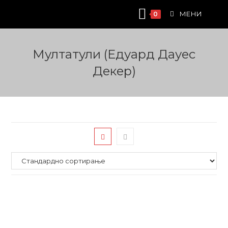
Skip
МЕНИ
0
to
content
Мултатули (Едуард Дауес
Декер)