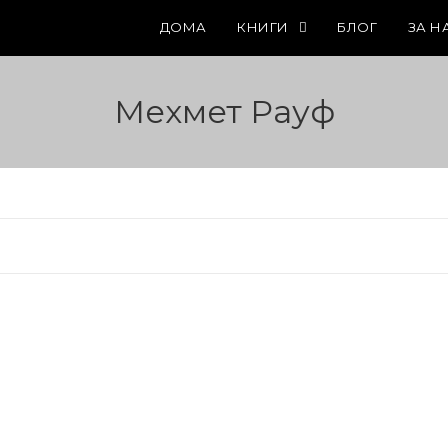
ДОМА
КНИГИ
БЛОГ
ЗА Н
Мехмет Рауф