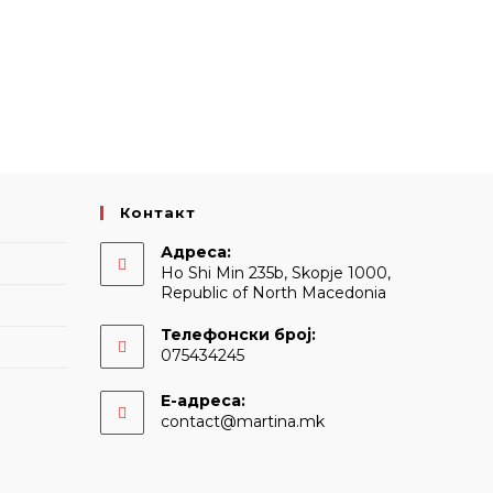
Контакт
Адреса:
Ho Shi Min 235b, Skopje 1000,
Republic of North Macedonia
Телефонски број:
075434245
Е-адреса:
Opens
contact@martina.mk
in
your
application