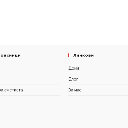
орисници
Линкови
и
Дома
Блог
за сметката
За нас