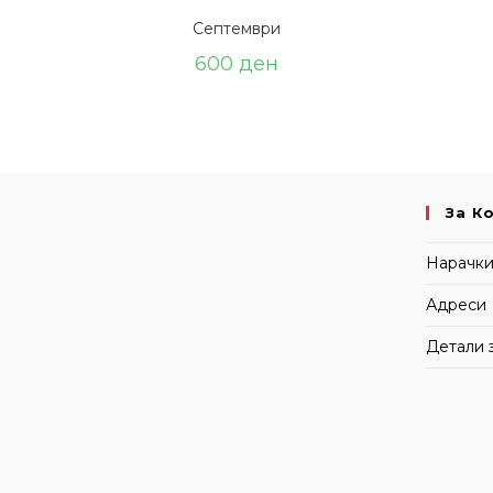
Септември
600
ден
За К
Нарачк
Адреси
Детали 