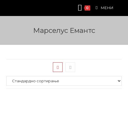
Skip
МЕНИ
0
to
content
Марселус Емантс