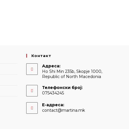
Контакт
Адреса:
Ho Shi Min 235b, Skopje 1000,
Republic of North Macedonia
Телефонски број:
075434245
Е-адреса:
Opens
contact@martina.mk
in
your
application