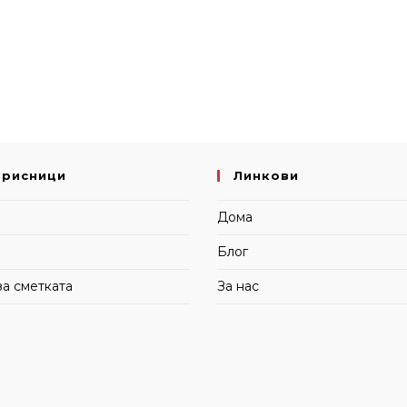
орисници
Линкови
и
Дома
Блог
за сметката
За нас