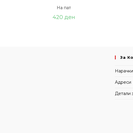
На пат
420
ден
За К
Нарачк
Адреси
Детали 