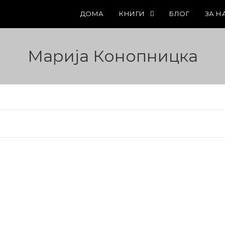
ДОМА
КНИГИ
БЛОГ
ЗА Н
Марија Конопницка