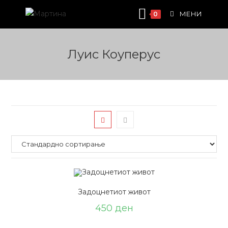
Skip
МЕНИ
0
to
content
Луис Коуперус
Задоцнетиот живот
450
ден