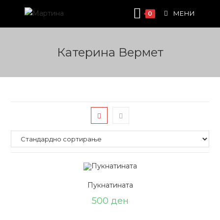
Skip
МЕНИ
0
to
content
Катерина Вермет
Пукнатината
500
ден