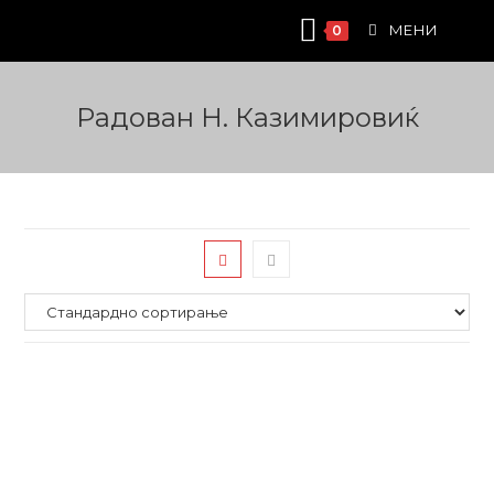
Skip
МЕНИ
0
to
content
Радован Н. Казимировиќ