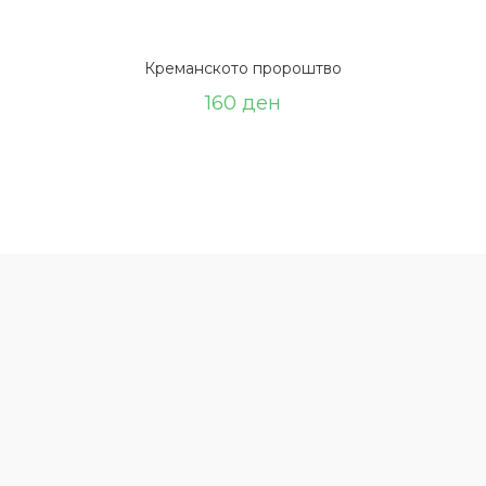
Креманското пророштво
160
ден