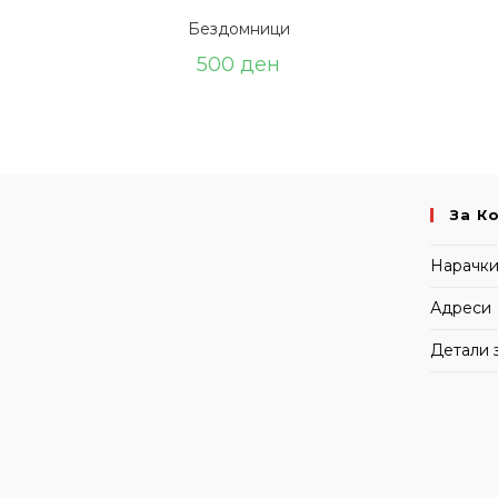
Бездомници
500
ден
За К
Нарачк
Адреси
Детали 