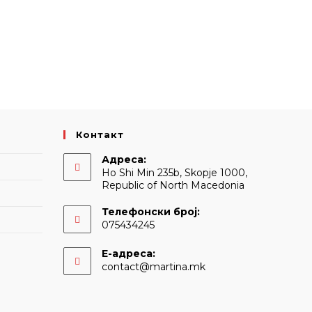
Контакт
Адреса:
Ho Shi Min 235b, Skopje 1000,
Republic of North Macedonia
Телефонски број:
075434245
Е-адреса:
Opens
contact@martina.mk
in
your
application