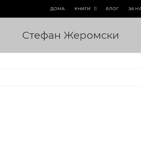
ДОМА
КНИГИ
БЛОГ
ЗА Н
Стефан Жеромски