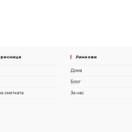
орисници
Линкови
и
Дома
Блог
за сметката
За нас