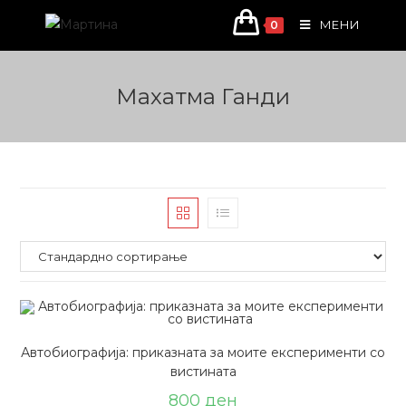
Skip
МЕНИ
0
to
content
Махатма Ганди
Автобиографија: приказната за моите експерименти со
вистината
800
ден