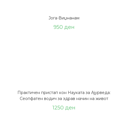
Јога-Виџнанам
950
ден
Практичен пристап кон Науката за Ајурведа:
Сеопфатен водич за здрав начин на живот
1250
ден