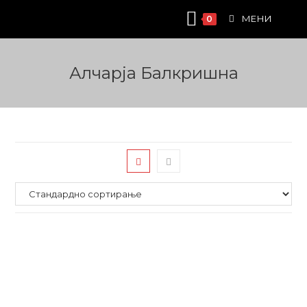
Skip
МЕНИ
0
to
content
Алчарја Балкришна