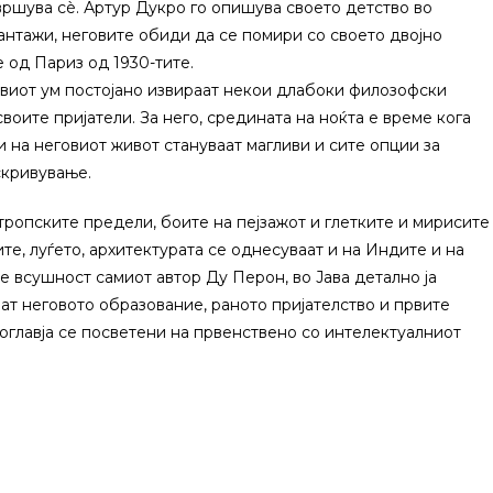
завршува сѐ. Артур Дукро го опишува своето детство во
лантажи, неговите обиди да се помири со своето двојно
 од Париз од 1930-тите.
овиот ум постојано извираат некои длабоки филозофски
воите пријатели. За него, средината на ноќта е време кога
 на неговиот живот стануваат магливи и сите опции за
скривување.
тропските предели, боите на пејзажот и глетките и мирисите
те, луѓето, архитектурата се однесуваат и на Индите и на
 е всушност самиот автор Ду Перон, во Јава детално ја
ат неговото образование, раното пријателство и првите
поглавја се посветени на првенствено со интелектуалниот