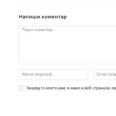
Напиши коментар
Коментирај
Enter
Enter
your
your
name
email
Зачувај го моето име, е-маил и веб страна во о
or
address
username
to
to
comment
comment