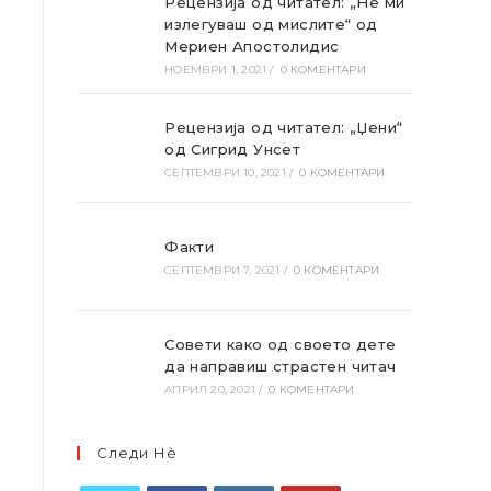
Рецензија од читател: „Не ми
излегуваш од мислите“ од
Мериен Апостолидис
НОЕМВРИ 1, 2021
/
0 КОМЕНТАРИ
Рецензија од читател: „Џени“
од Сигрид Унсет
СЕПТЕМВРИ 10, 2021
/
0 КОМЕНТАРИ
Факти
СЕПТЕМВРИ 7, 2021
/
0 КОМЕНТАРИ
Совети како од своето дете
да направиш страстен читач
АПРИЛ 20, 2021
/
0 КОМЕНТАРИ
Следи Нѐ