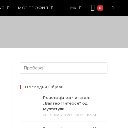
АС
МОЈ ПРОФИЛ
MK
0
Барај
Последни Објави
Рецензија од читател:
„Валтер Питерсе“ од
Мултатули
НОЕМВРИ 4, 2021
/
0 КОМЕНТАРИ