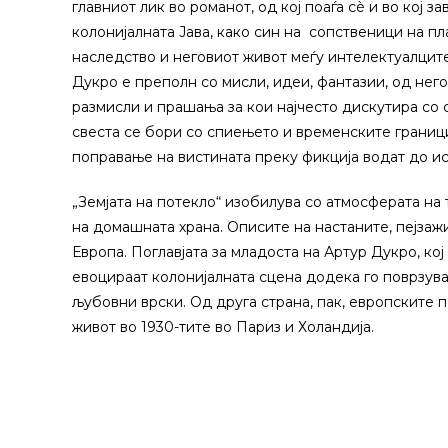
главниот лик во романот, од кој поаѓа сѐ и во кој 
колонијалната Јава, како син на сопственици на п
наследство и неговиот живот меѓу интелектуалците
Дукро е преполн со мисли, идеи, фантазии, од нег
размисли и прашања за кои најчесто дискутира со с
свеста се бори со спиењето и временските граници
поправање на вистината преку фикција водат до и
„Земјата на потекло“ изобилува со атмосферата на 
на домашната храна. Описите на настаните, пејзажи
Европа. Поглавјата за младоста на Артур Дукро, кој
евоцираат колонијалната сцена додека го поврзува
љубовни врски. Од друга страна, пак, европските 
живот во 1930-тите во Париз и Холандија.