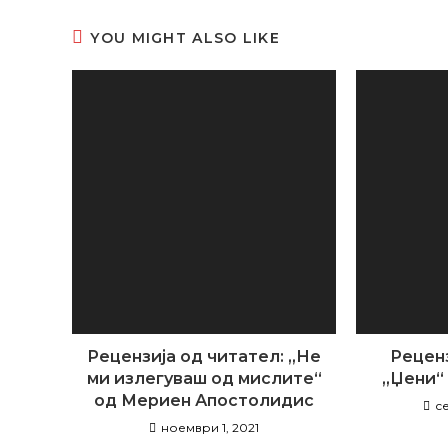
wind
СОДРЖИНАТА
YOU MIGHT ALSO LIKE
Рецензија од читател: „Не
Реценз
ми излегуваш од мислите“
„Џени“
од Мериен Апостолидис
с
ноември 1, 2021