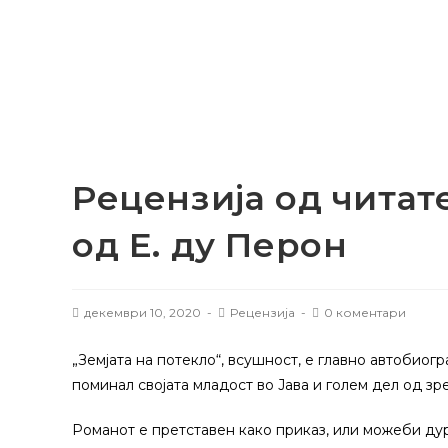
Рецензија од читате
од Е. ду Перон
Објава:
Категорија:
Post
декември 10, 2020
Рецензија
0 коментари
comments:
„Земјата на потекло“, всушност, е главно автобиог
поминал својата младост во Јава и голем дел од зр
Романот е претставен како приказ, или можеби ду