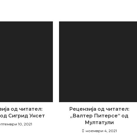
ow
window
window
window
window
window
window
window
window
window
w
ија од читател:
Рецензија од читател:
 од Сигрид Унсет
„Валтер Питерсе“ од
Мултатули
ептември 10, 2021
ноември 4, 2021