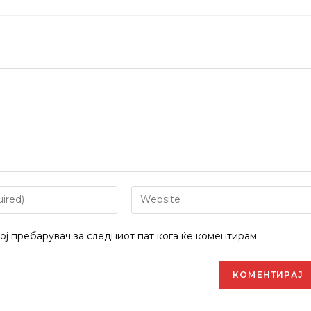
Enter
your
website
вој пребарувач за следниот пат кога ќе коментирам.
URL
(optional)