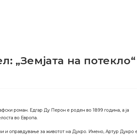
л: „Земјата на потекло“
рафски роман. Едгар Ду Перон е роден во 1899 година, а ја
елоста во Европа.
ри и оправдување за животот на Дукро. Имено, Артур Дукро 